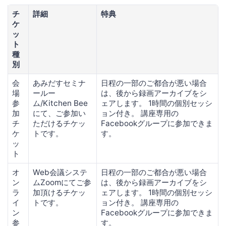
チ
詳細
特典
ケ
ッ
ト
種
別
会
あみだすセミナ
日程の一部のご都合が悪い場合
場
ールー
は、後から録画アーカイブをシ
参
ム/Kitchen Bee
ェアします。 1時間の個別セッシ
加
にて、ご参加い
ョン付き。 講座専用の
チ
ただけるチケッ
Facebookグループに参加できま
ケ
トです。
す。
ッ
ト
オ
Web会議システ
日程の一部のご都合が悪い場合
ン
ムZoomにてご参
は、後から録画アーカイブをシ
ラ
加頂けるチケッ
ェアします。 1時間の個別セッシ
イ
トです。
ョン付き。 講座専用の
ン
Facebookグループに参加できま
参
す。