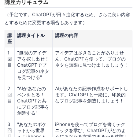
講座カリキュラム
（予定です。ChatGPTが日々進化するため、さらに良い内容
とするために変更する場合もあります）
講
講座タイトル
講座の内容
座
1
"無限のアイデ
アイデアは尽きることがありませ
回
アを探し出せ！
ん。ChatGPTを使って、ブログの
目
ChatGPTでブ
ネタを無限に見つけ出しましょう！
ログ記事のネタ
を見つける"
2
"AIがあなたの
AIがあなたの記事作成をサポートし
回
ペンをとる！
ます。ChatGPTと一緒に、印象的
目
ChatGPTと共
なブログ記事を創造しましょう！
にブログ記事を
創造する"
3
"あなたのポケ
iPhoneを使ってブログを書くテク
回
ットから世界
ニックを学び、ChatGPTがどのよ
目
へ！iPhoneと
うにあなたを支援できるかを体験し