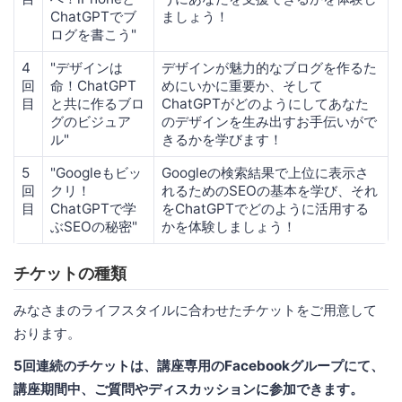
ChatGPTでブ
ましょう！
ログを書こう"
4
"デザインは
デザインが魅力的なブログを作るた
回
命！ChatGPT
めにいかに重要か、そして
目
と共に作るブロ
ChatGPTがどのようにしてあなた
グのビジュア
のデザインを生み出すお手伝いがで
ル"
きるかを学びます！
5
"Googleもビッ
Googleの検索結果で上位に表示さ
回
クリ！
れるためのSEOの基本を学び、それ
目
ChatGPTで学
をChatGPTでどのように活用する
ぶSEOの秘密"
かを体験しましょう！
チケットの種類
みなさまのライフスタイルに合わせたチケットをご用意して
おります。
5回連続のチケットは、講座専用のFacebookグループにて、
講座期間中、ご質問やディスカッションに参加できます。