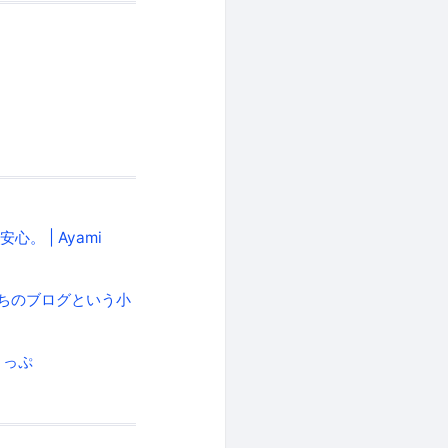
 | Ayami
ちのブログという小
りっぷ