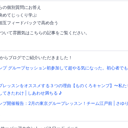
らの個別質問にお答え
決めてじっくり学ぶ
相互フィードバックで高め合う
ついて雰囲気はこちらの記事をご覧ください。
からブログでご紹介いただきました！
プ グループセッション初参加して超やる気になった。初心者でも安心。
プレッスンをオススメする３つの理由【ものくろキャンプ】〜私た
てきたわけ | しあわせ満ちる ♪
ンプ開催報告：2月の東京グループレッスン！チーム江戸前 | さゆ
ト