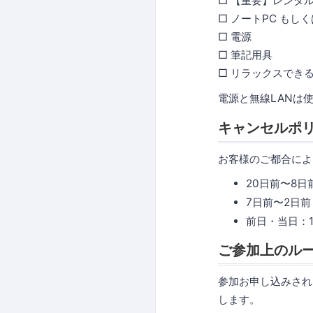
□ 【重要】レンタ
□ ノートPC もしく
□ 電源
□ 筆記用具
□ リラックスでき
電源と無線LANは
キャンセルポ
お客様のご都合によ
20日前〜8日
7日前〜2日前
前日・当日：1
ご参加上のル
参加お申し込みされ
します。