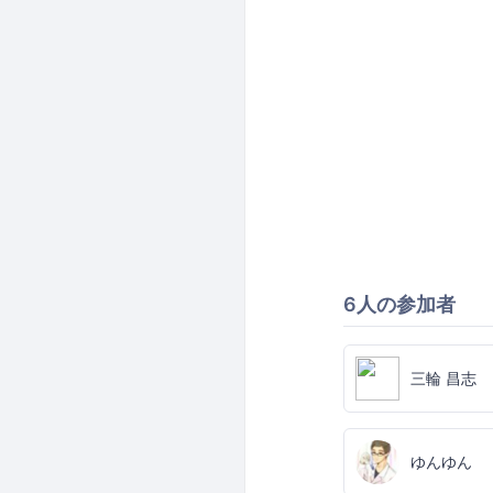
6人の参加者
三輪 昌志
ゆんゆん