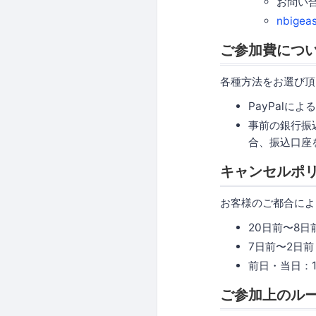
お問い
nbigea
ご参加費につ
各種方法をお選び頂
PayPal
事前の銀行振
合、振込口座
キャンセルポ
お客様のご都合によ
20日前〜8日
7日前〜2日前
前日・当日：1
ご参加上のル