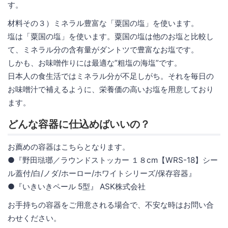
す。
材料その３）ミネラル豊富な「粟国の塩」を使います。
塩は「粟国の塩」を使います。粟国の塩は他のお塩と比較し
て、ミネラル分の含有量がダントツで豊富なお塩です。
しかも、お味噌作りには最適な”粗塩の海塩”です。
日本人の食生活ではミネラル分が不足しがち。それを毎日の
お味噌汁で補えるように、栄養価の高いお塩を用意しており
ます。
どんな容器に仕込めばいいの？
お薦めの容器はこちらとなります。
●『野田琺瑯／ラウンドストッカー １８cm【WRS-18】シー
ル蓋付/白/ノダ/ホーロー/ホワイトシリーズ/保存容器』
●『いきいきペール 5型』 ASK株式会社
お手持ちの容器をご用意される場合で、不安な時はお問い合
わせください。