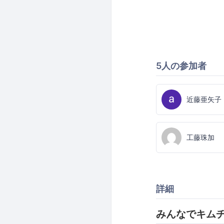
5人の参加者
近藤亜矢子
工藤珠加
詳細
みんなでキム