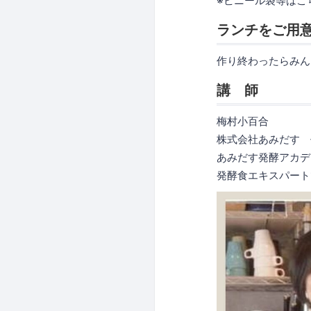
※ビニール袋等はこ
ランチをご用
作り終わったらみん
講 師
梅村小百合
株式会社あみだす 
あみだす発酵アカデ
発酵食エキスパート