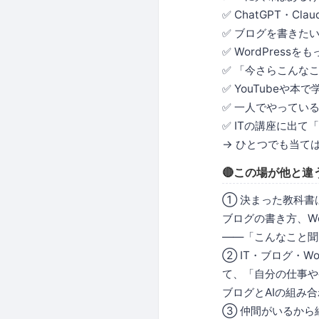
✅ ChatGPT・C
✅ ブログを書きた
✅ WordPres
✅ 「今さらこんな
✅ YouTubeや
✅ 一人でやってい
✅ ITの講座に出
→ ひとつでも当て
🔴この場が他と違
① 決まった教科書
ブログの書き方、Wo
——「こんなこと聞
② IT・ブログ・Wo
て、「自分の仕事や
ブログとAIの組み合
③ 仲間がいるから