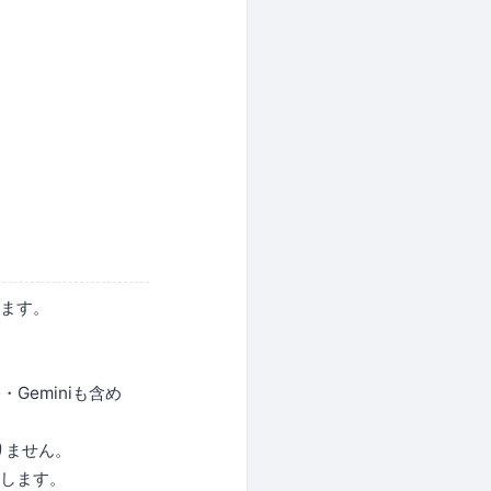
みます。
・Geminiも含め
りません。
出します。