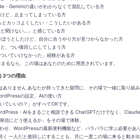
laude・Geminiの違いがわからなくて混乱している方
いけど、止まってしまっている方
sをもっとカッコよくしたい・こうしたいがある方
こと聞けない…」と感じている方
本で学ぼうとしたけど、自分に合うやり方が見つからなかった方
ると、つい後回しにしてしまう方
て「ついていけなかった」経験がある方
はまるなら、この場はあなたのために用意されています。
う3つの理由
はありません あなたが持ってきた疑問に、その場で一緒に取り組
rdPressの設定、AIの使い方
いていいの？」がすべてOKです。
rdPress・AIをまるごと相談できる ChatGPTだけでなく、Claude
発信にどう使えるか」をその場で体験。
わせ、WordPressの最新便利機能など、バラバラに学ぶ必要があ
続く 一人だと後回しにすることも、月に一度この場に来ると動き