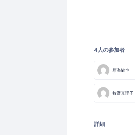
4人の参加者
願海龍也
牧野真理子
詳細