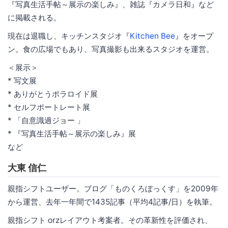
『写真生活手帖～展示の楽しみ』、雑誌『カメラ日和』など
に掲載される。
現在は退職し、キッチンスタジオ『
Kitchen Bee
』をオープ
ン。食の広場でもあり、写真撮影も出来るスタジオを運営。
＜展示＞
* 写文展
* ありがとうポラロイド展
* セルフポートレート展
* 「自意識過ジョー 」
* 『写真生活手帖～展示の楽しみ』展
など
大東 信仁
親指シフトユーザー。ブログ「ものくろぼっくす」を2009年
から運営、去年一年間で1435記事（平均4記事/日）を執筆。
親指シフト orzレイアウト考案者。その革新性を評価され、