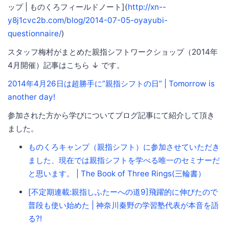
ップ | ものくろフィールドノート](
http://xn--
y8j1cvc2b.com/blog/2014-07-05-oyayubi-
questionnaire/
)
スタッフ梅村がまとめた親指シフトワークショップ（2014年
4月開催）記事はこちら ↓ です。
2014年4月26日は超勝手に”親指シフトの日” | Tomorrow is
another day!
参加された方から学びについてブログ記事にて紹介して頂き
ました。
ものくろキャンプ（親指シフト）に参加させていただき
ました、現在では親指シフトを学べる唯一のセミナーだ
と思います。 | The Book of Three Rings(三輪書）
[不定期連載:親指しふたーへの道9]飛躍的に伸びたので
普段も使い始めた | 神奈川秦野の学習塾代表が本音を語
る?!