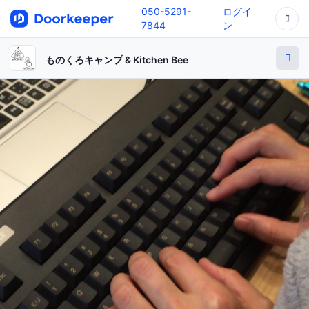
050-5291-
ログイ
7844
ン
ものくろキャンプ & Kitchen Bee