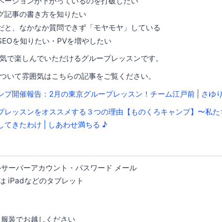
ベーションが下がっているのを打破したい
グ記事の書き方を知りたい
だと、なかなか質問できず「モヤモヤ」している
SEOを知りたい・PVを増やしたい
気で楽しんでいただけるグループレッスンです。
ついて雰囲気はこちらの記事をご覧ください。
ンプ開催報告：2月の東京グループレッスン！チーム江戸前 | さゆ
プレッスンをオススメする３つの理由【ものくろキャンプ】〜私た
てきたわけ | しあわせ満ちる ♪
ト
ルサーバーアカウント・パスワード メール
は iPadなどのタブレット
る服装でお越しください