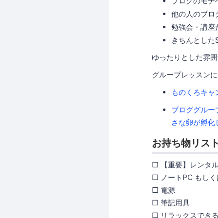
ブログのモチ
他の人のブロ
勉強会・講座
きちんとした
ゆったりとした雰囲
グループレッスンに
ものくろキャ
ブロググルー
さな卵が孵化し
お持ち物リス
□ 【重要】レンタ
□ ノートPC もしく
□ 電源
□ 筆記用具
□ リラックスでき