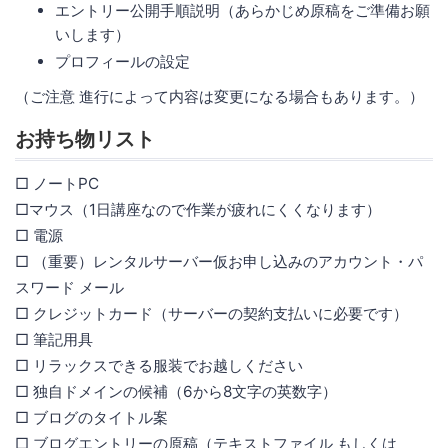
エントリー公開手順説明（あらかじめ原稿をご準備お願
いします）
プロフィールの設定
（ご注意 進行によって内容は変更になる場合もあります。）
お持ち物リスト
□ ノートPC
□マウス（1日講座なので作業が疲れにくくなります）
□ 電源
□ （重要）レンタルサーバー仮お申し込みのアカウント・パ
スワード メール
□ クレジットカード（サーバーの契約支払いに必要です）
□ 筆記用具
□ リラックスできる服装でお越しください
□ 独自ドメインの候補（6から8文字の英数字）
□ ブログのタイトル案
□ ブログエントリーの原稿（テキストファイル もしくは