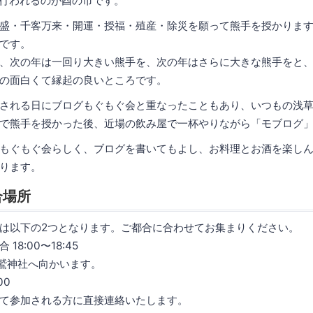
に行われるのが酉の市です。
盛・千客万来・開運・授福・殖産・除災を願って熊手を授かりま
です。
、次の年は一回り大きい熊手を、次の年はさらに大きな熊手をと
の面白くて縁起の良いところです。
れる日にブログもぐもぐ会と重なったこともあり、いつもの浅草橋のKi
で熊手を授かった後、近場の飲み屋で一杯やりながら「モブログ
もぐもぐ会らしく、ブログを書いてもよし、お料理とお酒を楽し
ります。
合場所
は以下の2つとなります。ご都合に合わせてお集まりください。
合 18:00〜18:45
ら鷲神社へ向かいます。
00
て参加される方に直接連絡いたします。