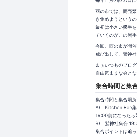
毎年11月の酉の日
酉の市では、商売繁
き集めようというの
最初は小さい熊手を
ていくのがこの熊手
今回、酉の市が開催さ
飛び出して、鷲神社
まぁいつものブログ
自由気ままな会とな
集合時間と集
集合時間と集合場所
A) Kitchen Bee集
19:00前になった
B) 鷲神社集合 19:
集合ポイントは追っ